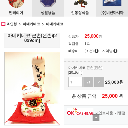
3.인형
마네키네코
마네키네코
마네키네코-큰손(왼손)[2
25,000
상품가
원
0x9cm]
적립금
1%
배송비
(조건)
지역별
마네키네코-큰손(왼손)
[20x9cm]
25,000
원
+1
-1
25,000
원
총 상품 금액
포인트사용 가맹점
?