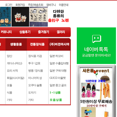
양산
장식용 가검
일본 하꼬비
게다 (나막신)
투구 / 갑옷
일본 수출입대행
요리 서적
병풍 / 장식품
일본 구매 대행
회칼(사시미칼)
미니어처 성
GUCCI 아울렛
숫돌
오쿠다 술통
일본 중고 골프
식품
도자기
1 + 1 상품
기타
기타
모 음 상 품