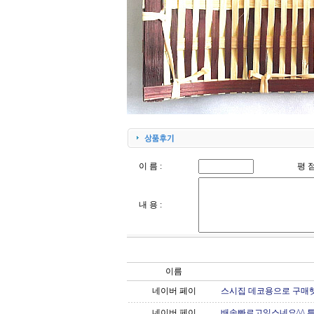
이 름 :
평 점
내 용 :
이름
네이버 페이
스시집 데코용으로 구매
네이버 페이
배송빠르고잎스네요^^ 