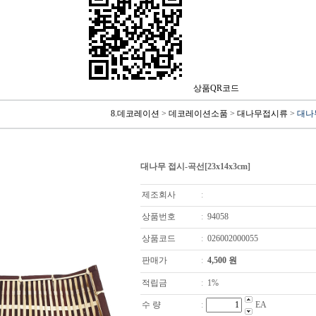
상품QR코드
8.데코레이션
>
데코레이션소품
>
대나무접시류
>
대나무
대나무 접시-곡선[23x14x3cm]
제조회사
:
상품번호
:
94058
상품코드
:
026002000055
판매가
:
4,500
원
적립금
:
1%
수 량
:
EA