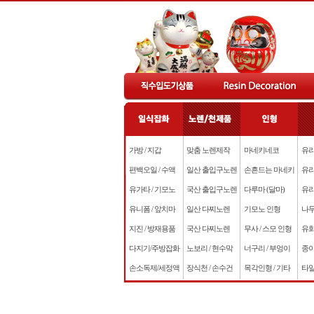
가방 / 지갑
맞춤 노렌제작
마네키네코
유리
편백오일 / 수액
일산 출입구노렌
손흔드는 마네키
유리
유가타 / 기모노
국산 출입구노렌
다루마 (달마)
유리
유니폼 / 앞치마
일산 다찌노렌
기모노 인형
나무
지진 / 방재용품
국산 다찌노렌
무사 / 스모 인형
유화
다지기/주방잡화
노보리 / 현수막
너구리 / 부엉이
종이
손소독제/세정액
장식천 / 손수건
목각인형 / 기타
타일