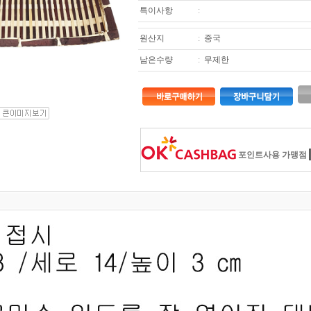
특이사항
:
원산지
:
중국
남은수량
:
무제한
포인트사용 가맹점