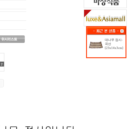
대나무 접시-
곡선
[23x14x3cm]
?