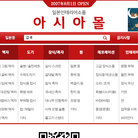
 그림 액자
술병 / 술잔세트
실사 스크린
일본 등
고급 장식소품
원형 부채
 글씨 액자
수제도자기
갈대발 족자
호박 등
장식용 데코소품
펼친 부채
 입체 액자
장식용 접시
일식 족자
벽걸이 등
소라 / 조개
장식 우산
프린팅 액자
화병 세트
국내산 족자
한지 등
회봉(사시미봉)
가면
캠퍼스 액자
부채형 접시
대나무 인형족자
조명 등
바란(바랑)
연
/판화 액자
컵 / 재털이
사케 모형 술통
기타
풍경(문종)
접착용 시트
 액자
기타
물고기 스탠드
기타
브라인더