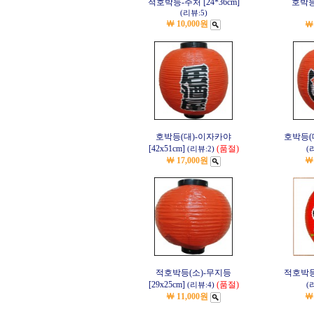
적호박등-주처 [24*36cm]
호박등
(리뷰:5)
￦ 10,000원
￦
호박등(대)-이자카야
호박등(대
[42x51cm]
(품절)
(리뷰:2)
(
￦ 17,000원
￦
적호박등(소)-무지등
적호박등(
[29x25cm]
(품절)
(리뷰:4)
(
￦ 11,000원
￦