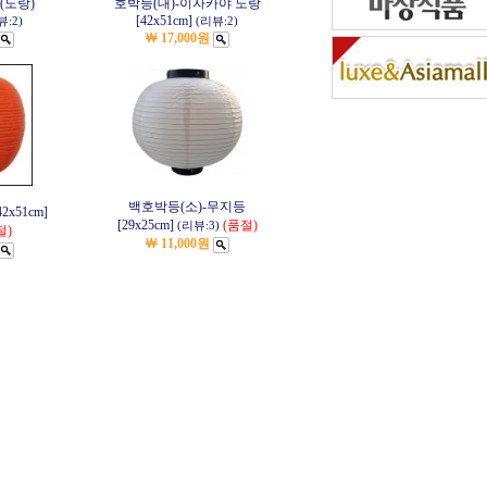
(노랑)
호박등(대)-이자카야 노랑
[42x51cm]
뷰:2)
(리뷰:2)
￦ 17,000원
백호박등(소)-무지등
x51cm]
[29x25cm]
(품절)
(리뷰:3)
절)
￦ 11,000원