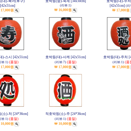
(대)-복어(후구)
호박등(중)-축제 [34x50cm]
호박등(대)-주처
[42x51cm]
[42x51cm]
(리뷰:1)
(리
￦ 16,000원
 17,000원
￦ 17,000원
)-스시 [42x51cm]
호박등(대)-사케 [42x51cm]
호박등(대)-주처 [42
(품절)
(품절)
(품
리뷰:1)
(리뷰:7)
(리뷰:1)
 17,000원
￦ 17,000원
￦ 17,000원
소)-처 [24*36cm]
적호박등(소)-주 [24*36cm]
(품절)
(품절)
리뷰:1)
(리뷰:1)
 10,000원
￦ 10,000원