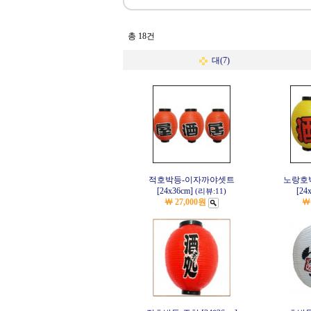
총 18건
대(7)
적호박등-이자까야셋트
노랑호
[24x36cm]
[24
(리뷰:11)
￦ 27,000원
￦