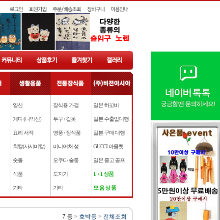
양산
장식용 가검
일본 하꼬비
게다 (나막신)
투구 / 갑옷
일본 수출입대행
요리 서적
병풍 / 장식품
일본 구매 대행
회칼(사시미칼)
미니어처 성
GUCCI 아울렛
숫돌
오쿠다 술통
일본 중고 골프
식품
도자기
1 + 1 상품
기타
기타
모 음 상 품
7.등
>
호박등
>
전체조회