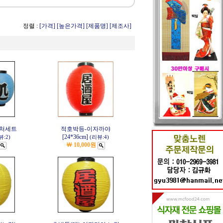
정렬 :
[가격]
[높은가격]
[제품명]
[제조사]
주처세트
적호박등-이자까야
[24*36cm]
뷰:2)
(리뷰:4)
￦ 10,000원