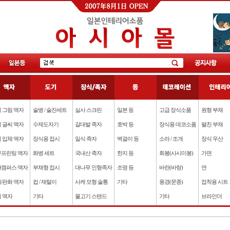
 그림 액자
술병 / 술잔세트
실사 스크린
일본 등
고급 장식소품
원형 부채
 글씨 액자
수제도자기
갈대발 족자
호박 등
장식용 데코소품
펼친 부채
 입체 액자
장식용 접시
일식 족자
벽걸이 등
소라 / 조개
장식 우산
프린팅 액자
화병 세트
국내산 족자
한지 등
회봉(사시미봉)
가면
캠퍼스 액자
부채형 접시
대나무 인형족자
조명 등
바란(바랑)
연
/판화 액자
컵 / 재털이
사케 모형 술통
기타
풍경(문종)
접착용 시트
 액자
기타
물고기 스탠드
기타
브라인더