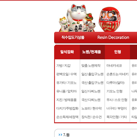
가방 / 지갑
맞춤 노렌제작
마네키네코
유리
편백오일 / 수액
일산 출입구노렌
손흔드는 마네키
유리
유가타 / 기모노
국산 출입구노렌
다루마 (달마)
유리
유니폼 / 앞치마
일산 다찌노렌
기모노 인형
나무
지진 / 방재용품
국산 다찌노렌
무사 / 스모 인형
유화
다지기/주방잡화
노보리 / 현수막
너구리 / 부엉이
종이
손소독제/세정액
장식천 / 손수건
목각인형 / 기타
타일
7.등