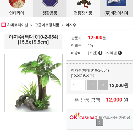
8.데코레이션
고급데코장식품
야자수
야자수(특대 010-2-054)
12,000
상품가
원
[15.5x19.5cm]
적립금
1%
배송비
(조건)
지역별
야자수(특대 010-2-054)
[15.5x19.5cm]
12,000
원
+1
-1
12,000
원
총 상품 금액
포인트사용 가맹점
?