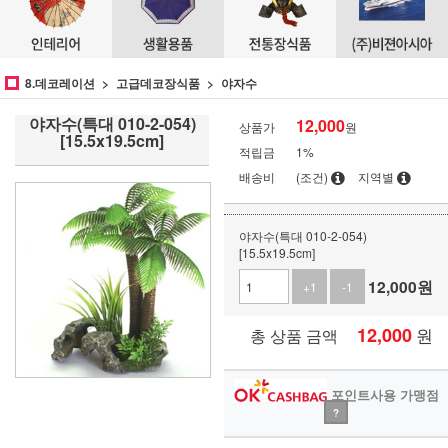
8.데코레이션
고급데코장식품
야자수
야자수(특대 010-2-054)
12,000
상품가
원
[15.5x19.5cm]
적립금
1%
배송비
(조건)
지역별
야자수(특대 010-2-054)
[15.5x19.5cm]
12,000
원
+1
-1
12,000
원
총 상품 금액
포인트사용 가맹점
?