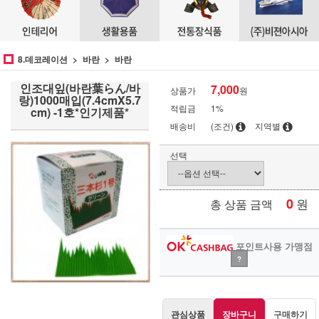
8.데코레이션
바란
바란
인조대잎(바란葉らん/바
7,000
상품가
원
랑)1000매입(7.4cmX5.7
적립금
1%
cm) -1호*인기제품*
배송비
(조건)
지역별
선택
0
원
총 상품 금액
포인트사용 가맹점
?
관심상품
장바구니
구매하기