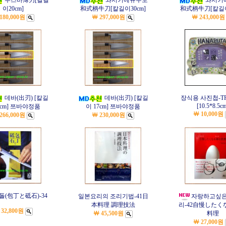
우스바薄刃[칼길
와시키에규우도
와시키
이20cm]
和式柄牛刀[칼길이30cm]
和式柄牛刀[칼길이
180,000원
￦ 297,000원
￦ 243,000원
데바(出刃) [칼길
데바(出刃) [칼길
장식용 사진첩-TR4
[10.5*8.5c
8cm] 쯔바야정품
이 17cm] 쯔바야정품
￦ 10,000원
266,000원
￦ 230,000원
돌(包丁と砥石)-34
일본요리의 조리기법-41
日
자랑하고싶은
本料理 調理技法
리-42
自慢したく
 32,800원
￦ 45,500원
料理
￦ 27,000원