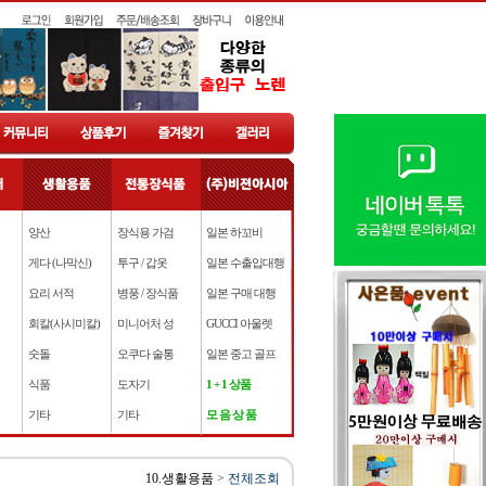
양산
장식용 가검
일본 하꼬비
게다 (나막신)
투구 / 갑옷
일본 수출입대행
요리 서적
병풍 / 장식품
일본 구매 대행
회칼(사시미칼)
미니어처 성
GUCCI 아울렛
숫돌
오쿠다 술통
일본 중고 골프
식품
도자기
1 + 1 상품
기타
기타
모 음 상 품
10.생활용품
>
전체조회