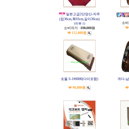
일본고급2단양산-자주
(접36cm,폭93cm,길이36cm)
소비
(리뷰:1)
￦
소비자가 :
198,000원
￦ 112,000원
숫돌 S-1#6000(다이포함)
게다-남3
￦ 96,000원
￦