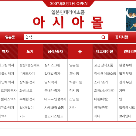
 그림 액자
술병 / 술잔세트
실사 스크린
일본 등
고급 장식소품
원형 부채
 글씨 액자
수제도자기
갈대발 족자
호박 등
장식용 데코소품
펼친 부채
 입체 액자
장식용 접시
일식 족자
벽걸이 등
소라 / 조개
장식 우산
프린팅 액자
화병 세트
국내산 족자
한지 등
회봉(사시미봉)
가면
캠퍼스 액자
부채형 접시
대나무 인형족자
조명 등
바란(바랑)
연
/판화 액자
컵 / 재털이
사케 모형 술통
기타
풍경(문종)
접착용 시트
 액자
기타
물고기 스탠드
기타
브라인더