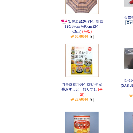
슈프림(
일본고급2단양산-체크
1 (접37cm,폭95cm,길이
63cm)
(품절)
￦ 65,000원
[1+
기본초밥과장식초밥-44
定
(SAKU
番おすしと 飾りすし
(품
절)
￦
￦ 28,600원