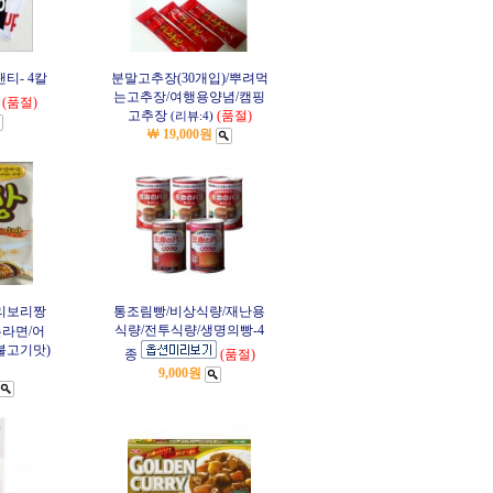
팬티- 4칼
분말고추장(30개입)/뿌려먹
는고추장/여행용양념/캠핑
(품절)
고추장
(품절)
(리뷰:4)
￦ 19,000원
리보리짱
통조림빵/비상식량/재난용
식량/전투식량/생명의빵-4
는라면/어
불고기맛)
종
(품절)
9,000원