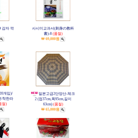
D 감자 깍
사시미교과서(刺身の教科
書)-8
(품절)
￦ 69,000원
0개입)/
일본고급2단양산-체크
면/착한라
2 (접37cm,폭95cm,길이
품절)
63cm)
(품절)
￦ 65,000원