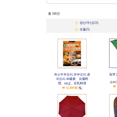
총 160건
양산/우산(23)
숫돌(5)
일본고
최신두부요리,유부요리,콩
국요리-40
最新 豆腐料
소비
理、ゆば、豆乳料理
￦ 
￦ 32,800원