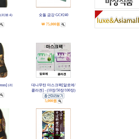
]
숫돌 금강 GC#240
(리뷰:4)
￦ 75,000원
0mm]
대나무탄 마스크팩[알로에/
(리
콜라겐] - (10장/50장/100장)
5,000원