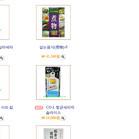
 칼라세라
삶는음식(煮物)-9
￦ 45,500원
 샤프 칼
CO-L 항균세라믹
슬라이스
￦ 18,000원