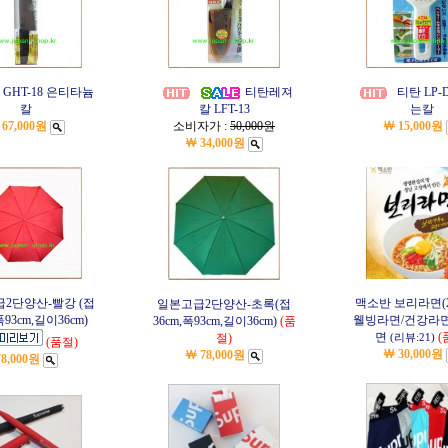
GHT-18 은티타늄
티탄레져
티탄 LP-
칼
칼 LFT-13
는칼
 67,000원
소비자가 :
50,000원
￦ 15,000원
￦ 34,000원
2단양산-빨강 (접
맥소반 보리라면(2
일본고급2단양산-초록(접
폭93cm,길이36cm)
웰빙라면/건강라
36cm,폭93cm,길이36cm)
(품
면
(
절)
(리뷰:21)
(품절)
￦ 30,000원
￦ 78,000원
78,000원