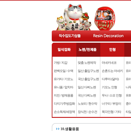
가방 / 지갑
맞춤 노렌제작
마네키네코
유리
편백오일 / 수액
일산 출입구노렌
손흔드는 마네키
유리
유가타 / 기모노
국산 출입구노렌
다루마 (달마)
유리
유니폼 / 앞치마
일산 다찌노렌
기모노 인형
나무
지진 / 방재용품
국산 다찌노렌
무사 / 스모 인형
유화
다지기/주방잡화
노보리 / 현수막
너구리 / 부엉이
종이
손소독제/세정액
장식천 / 손수건
목각인형 / 기타
타일
10.생활용품