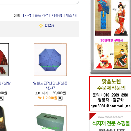
정렬 :
[가격]
[높은가격]
[제품명]
[제조사]
칼(23)
 (진빨
일본고급2단양산(진곤
색)-17
000원
소비자가 :
198,000원
￦ 112,000원