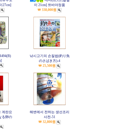
에규우도
데바(出刃) [칼길
27cm]
이 21cm] 쯔바야정품
￦ 338,000원
94(B)
낚시고기의 손질법(釣り魚
m]
のさばき方)-4
￦ 25,500원
 계란요
해변에서 전하는 생선조리
なる卵の
사전-51
￦ 32,800원