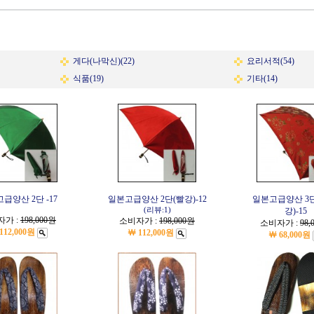
게다(나막신)(22)
요리서적(54)
식품(19)
기타(14)
급양산 2단 -17
일본고급양산 2단(빨강)-12
일본고급양산 3단
(리뷰:1)
강)-15
자가 :
198,000원
소비자가 :
198,000원
소비자가 :
98,
112,000원
￦ 112,000원
￦ 68,000원