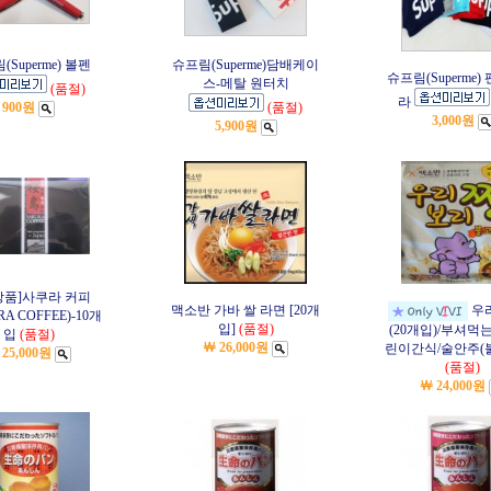
Superme) 볼펜
슈프림(Superme)담배케이
슈프림(Superme) 
스-메탈 원터치
(품절)
라
900원
(품절)
3,000원
5,900원
1상품]사쿠라 커피
맥소반 가바 쌀 라면 [20개
우
RA COFFEE)-10개
입]
(품절)
(20개입)/부셔먹
입
(품절)
￦ 26,000원
린이간식/술안주(
 25,000원
(품절)
￦ 24,000원