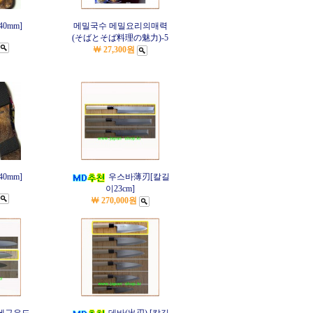
40mm]
메밀국수 메밀요리의매력
(そばとそば料理の魅力)-5
￦ 27,300원
40mm]
우스바薄刃[칼길
이23cm]
￦ 270,000원