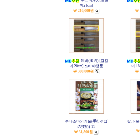
우스바薄刃[칼길
이21cm]
￦ 216,000원
￦ 
데바(出刃) [칼길
이 20cm] 쯔바야정품
이 1
￦ 300,000원
￦ 
수타소바의기술(手打そば
칼과 숫
の技術)-11
￦
￦ 31,800원