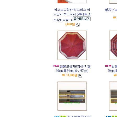
석고보드앙카 석고피스 석
砥石プ
고앙카 석고나사 (20세트 소
￦ 
포장)
(리뷰:1)
3,000원
일본고급3단양산-3 (접
일본
30cm,폭84cm,길이67cm)
29cm,
￦ 53,000원
￦