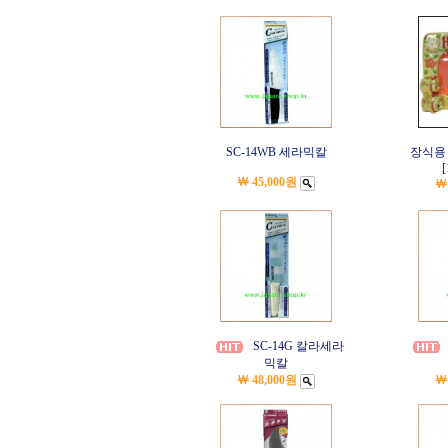
SC-14WB 세라믹칼
장식용 
[
￦ 45,000원
￦
SC-14G 칼라세라
믹칼
￦ 48,000원
￦