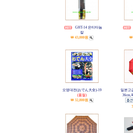
GHT-14 은티타늄
칼
￦ 43,000원
￦
오뎅대전(おでん大全)-19
일본고급
(품절)
36cm,
￦ 32,800원